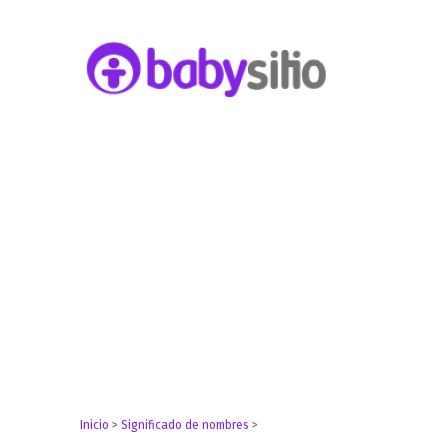
Embarazo, parto, bebé y niño
Babysitio
Inicio
>
Significado de nombres
>