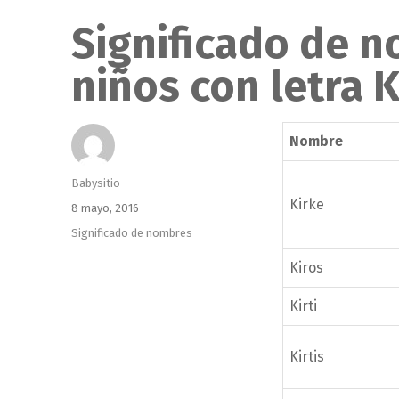
Significado de 
niños con letra 
Nombre
Autor
Babysitio
Kirke
Publicado
8 mayo, 2016
el
Categorías
Significado de nombres
Kiros
Kirti
Kirtis