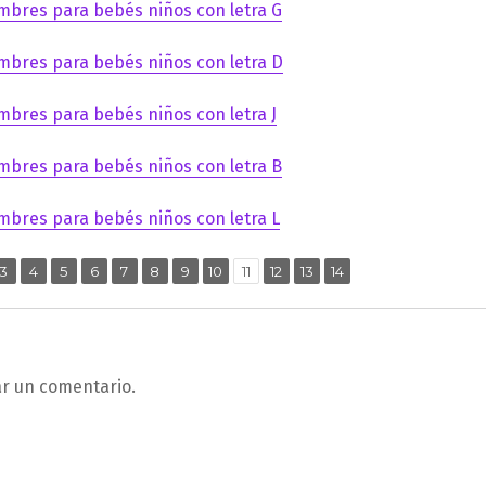
mbres para bebés niños con letra G
mbres para bebés niños con letra D
mbres para bebés niños con letra J
mbres para bebés niños con letra B
mbres para bebés niños con letra L
,
,
,
,
,
,
,
,
,
,
,
,
ina
Página
Página
Página
Página
Página
Página
Página
Página
Página
Página
Página
Página
3
4
5
6
7
8
9
10
11
12
13
14
ar un comentario.