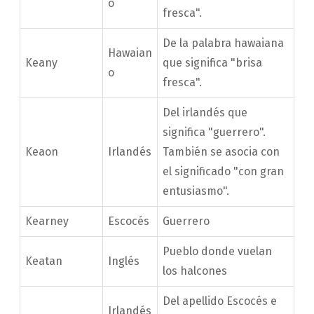
o
fresca".
De la palabra hawaiana
Hawaian
Keany
que significa "brisa
o
fresca".
Del irlandés que
significa "guerrero".
Keaon
Irlandés
También se asocia con
el significado "con gran
entusiasmo".
Kearney
Escocés
Guerrero
Pueblo donde vuelan
Keatan
Inglés
los halcones
Del apellido Escocés e
Irlandés