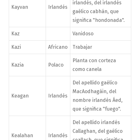
irlandés, del irlandés
Kayvan
Irlandés
gaélico cabhán, que
significa "hondonada".
Kaz
Vanidoso
Kazi
Africano
Trabajar
Planta con corteza
Kazia
Polaco
como canela
Del apellido gaélico
MacAodhagáin, del
Keagan
Irlandés
nombre irlandés Áed,
que significa "fuego".
Del apellido irlandés
Callaghan, del gaélico
Kealahan
Irlandés
ceallach, que significa