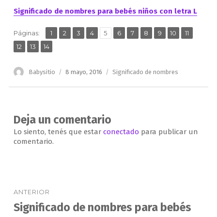
Significado de nombres para bebés niños con letra L
,
,
,
,
,
,
,
,
,
,
,
Página
Página
Página
Página
Página
Página
Página
Página
Página
Página
Página
Páginas:
1
2
3
4
5
6
7
8
9
10
11
,
,
Página
Página
Página
12
13
14
Autor
Publicado
Categorías
Babysitio
8 mayo, 2016
Significado de nombres
el
Deja un comentario
Lo siento, tenés que estar
conectado
para publicar un
comentario.
Navegación
ANTERIOR
de
Significado de nombres para bebés
Entrada