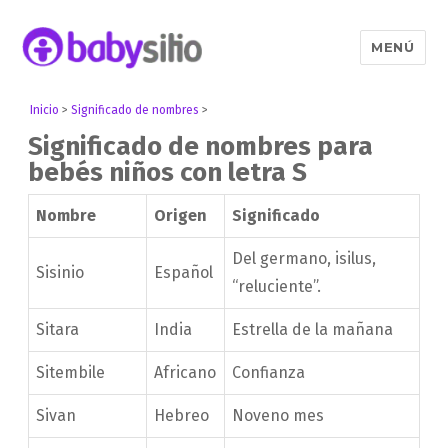
MENÚ
Babysitio
Inicio
>
Significado de nombres
>
Significado de nombres para
bebés niños con letra S
Nombre
Origen
Significado
Del germano, isilus,
Sisinio
Español
“reluciente”.
Sitara
India
Estrella de la mañana
Sitembile
Africano
Confianza
Sivan
Hebreo
Noveno mes