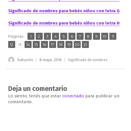
Significado de nombres para bebés niños con letra G
Significado de nombres para bebés niños con letra H
,
,
,
,
,
,
,
,
,
,
,
Página
Página
Página
Página
Página
Página
Página
Página
Página
Página
Página
Páginas:
1
2
3
4
5
6
7
8
9
10
11
,
,
,
,
,
,
,
,
,
Página
Página
Página
Página
Página
Página
Página
Página
Página
Página
12
13
14
15
16
17
18
19
20
21
Autor
Publicado
Categorías
Babysitio
8 mayo, 2016
Significado de nombres
el
Deja un comentario
Lo siento, tenés que estar
conectado
para publicar un
comentario.
Navegación