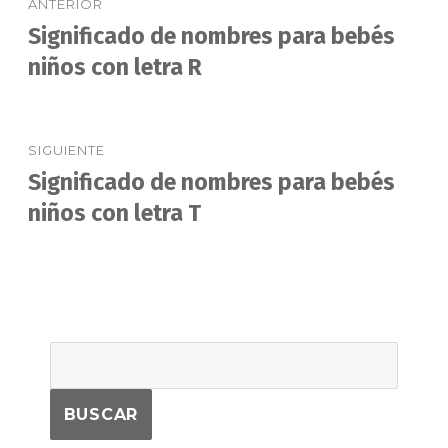
ANTERIOR
de
Significado de nombres para bebés
Entrada
anterior:
niños con letra R
entradas
SIGUIENTE
Significado de nombres para bebés
Entrada
siguiente:
niños con letra T