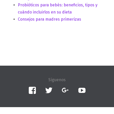
Probióticos para bebés: beneficios, tipos y
cuándo incluirlos en su dieta
Consejos para madres primerizas
Facebook
Twitter
Google+
YouTube