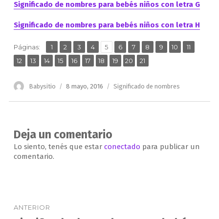
Significado de nombres para bebés niños con letra G
Significado de nombres para bebés niños con letra H
,
,
,
,
,
,
,
,
,
,
,
Página
Página
Página
Página
Página
Página
Página
Página
Página
Página
Página
Páginas:
1
2
3
4
5
6
7
8
9
10
11
,
,
,
,
,
,
,
,
,
Página
Página
Página
Página
Página
Página
Página
Página
Página
Página
12
13
14
15
16
17
18
19
20
21
Autor
Publicado
Categorías
Babysitio
8 mayo, 2016
Significado de nombres
el
Deja un comentario
Lo siento, tenés que estar
conectado
para publicar un
comentario.
Navegación
ANTERIOR
de