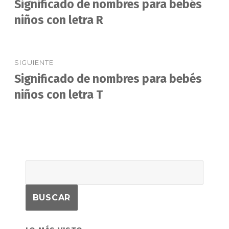
Significado de nombres para bebés
Entrada
anterior:
niños con letra R
entradas
SIGUIENTE
Significado de nombres para bebés
Entrada
siguiente:
niños con letra T