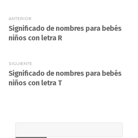
Navegación
ANTERIOR
de
Significado de nombres para bebés
Entrada
anterior:
niños con letra R
entradas
SIGUIENTE
Significado de nombres para bebés
Entrada
siguiente:
niños con letra T