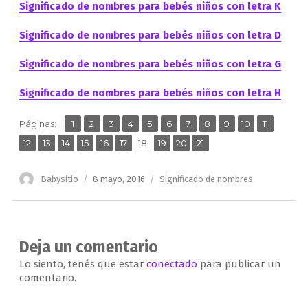
Significado de nombres para bebés niños con letra K
Significado de nombres para bebés niños con letra D
Significado de nombres para bebés niños con letra G
Significado de nombres para bebés niños con letra H
,
,
,
,
,
,
,
,
,
,
,
Página
Página
Página
Página
Página
Página
Página
Página
Página
Página
Página
Páginas:
1
2
3
4
5
6
7
8
9
10
11
,
,
,
,
,
,
,
,
,
Página
Página
Página
Página
Página
Página
Página
Página
Página
Página
12
13
14
15
16
17
18
19
20
21
Autor
Publicado
Categorías
Babysitio
8 mayo, 2016
Significado de nombres
el
Deja un comentario
Lo siento, tenés que estar
conectado
para publicar un
comentario.