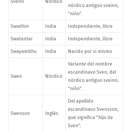
Svenn
Nórdico
nórdico antiguo sveinn,
"niño".
Swadhin
India
Independiente, libre
Swatantar
India
Independiente, libre
Swayambhu
India
Nacido por si mismo
Variante del nombre
escandinavo Sven, del
Swen
Nórdico
nórdico antiguo sveinn,
"niño".
Del apellido
escandinavo Svensson,
Swenson
Inglés
que significa "hijo de
Sven".