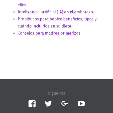
ellos
Inteligencia artificial (IA) en el embarazo
Probióticos para bebés: beneficios, tipos y
cuándo incluirlos en su dieta
Consejos para madres primerizas
Facebook
Twitter
Google+
YouTube