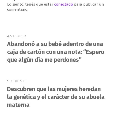
Lo siento, tenés que estar
conectado
para publicar un
comentario.
Navegación
ANTERIOR
de
Abandonó a su bebé adentro de una
Entrada
anterior:
caja de cartón con una nota: “Espero
entradas
que algún día me perdones”
SIGUIENTE
Descubren que las mujeres heredan
Entrada
siguiente:
la genética y el carácter de su abuela
materna