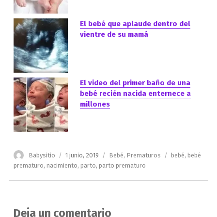
El bebé que aplaude dentro del
vientre de su mamá
El video del primer baño de una
bebé recién nacida enternece a
millones
Autor
Publicado
Categorías
Etiquetas
Babysitio
1 junio, 2019
Bebé
,
Prematuros
bebé
,
bebé
el
prematuro
,
nacimiento
,
parto
,
parto prematuro
Deja un comentario