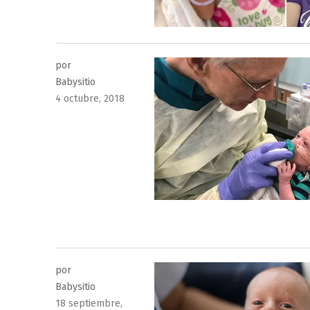
por
Babysitio
Publicado
4 octubre, 2018
el
por
Babysitio
Publicado
18 septiembre,