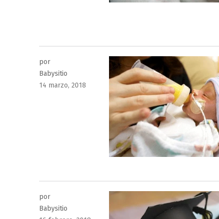
por
Babysitio
Publicado
14 marzo, 2018
el
por
Babysitio