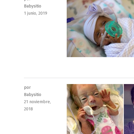
Babysitio
Publicado
1 junio, 2019
el
por
Babysitio
Publicado
21 noviembre,
el
2018