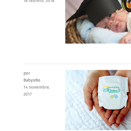
Publicado
16 febrero, 2018
el
por
Babysitio
Publicado
14 noviembre,
el
2017