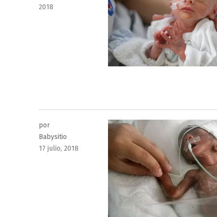
el
2018
por
Babysitio
Publicado
17 julio, 2018
el