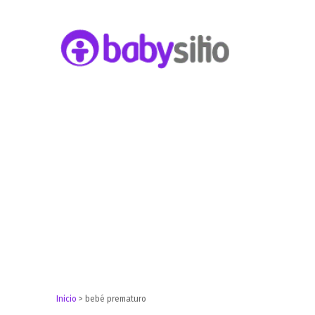
Embarazo, parto, bebé y niño
Babysitio
Inicio
>
bebé prematuro