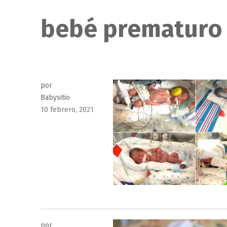
bebé prematuro
por
Babysitio
Publicado
10 febrero, 2021
el
por