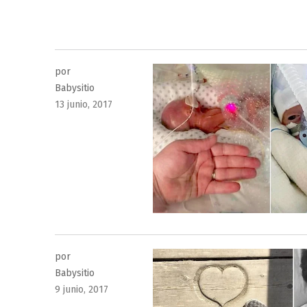
por
Babysitio
Publicado
13 junio, 2017
el
por
Babysitio
Publicado
9 junio, 2017
el