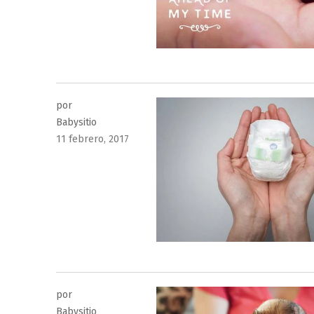
por
Babysitio
Publicado
11 febrero, 2017
el
por
Babysitio