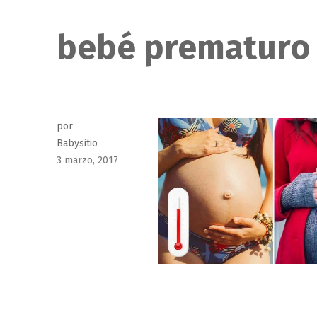
bebé prematuro
por
Babysitio
Publicado
3 marzo, 2017
el