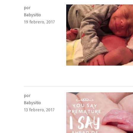
por
Babysitio
Publicado
19 febrero, 2017
el
por
Babysitio
Publicado
13 febrero, 2017
el