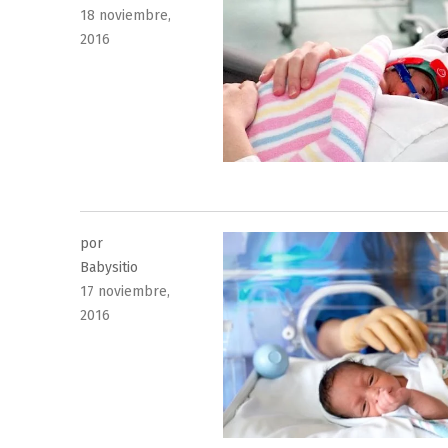
Publicado
18 noviembre,
el
2016
por
Babysitio
Publicado
17 noviembre,
el
2016