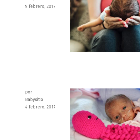
Publicado
9 febrero, 2017
el
por
Babysitio
Publicado
4 febrero, 2017
el