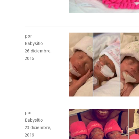
por
Babysitio
Publicado
26 diciembre,
el
2016
por
Babysitio
Publicado
23 diciembre,
el
2016