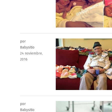
por
Babysitio
Publicado
24 noviembre,
el
2016
por
Babysitio