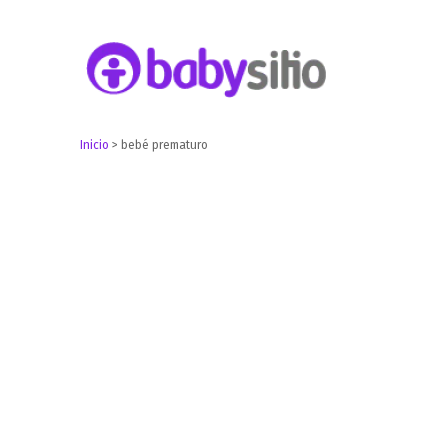
Embarazo, parto, bebé y niño
Babysitio
Inicio
>
bebé prematuro