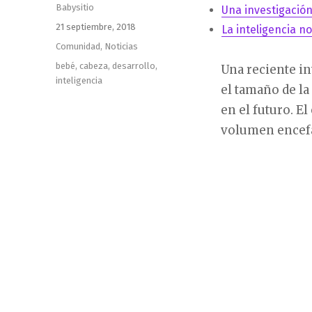
Autor
Babysitio
Una investigació
Publicado
21 septiembre, 2018
La inteligencia n
el
Categorías
Comunidad
,
Noticias
Etiquetas
bebé
,
cabeza
,
desarrollo
,
Una reciente in
inteligencia
el tamaño de la
en el futuro. E
volumen encefál