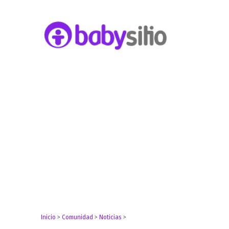
Embarazo, parto, bebé y niño
Babysitio
Inicio
>
Comunidad
>
Noticias
>