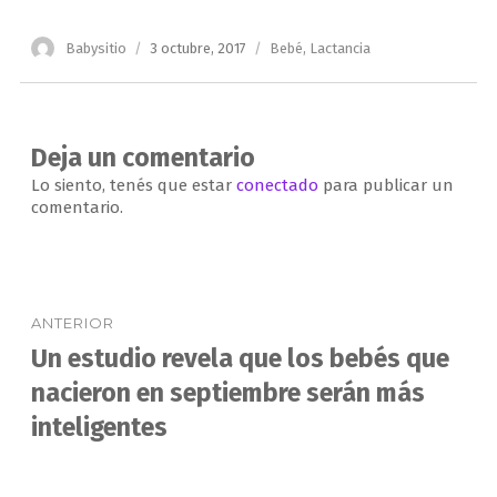
Autor
Publicado
Categorías
Babysitio
3 octubre, 2017
Bebé
,
Lactancia
el
Deja un comentario
Lo siento, tenés que estar
conectado
para publicar un
comentario.
Navegación
ANTERIOR
de
Un estudio revela que los bebés que
Entrada
anterior:
nacieron en septiembre serán más
entradas
inteligentes