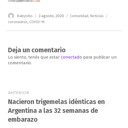
Autor
Publicado
Categorías
Etiquetas
Babysitio
3 agosto, 2020
Comunidad
,
Noticias
el
coronavirus
,
COVID-19
Deja un comentario
Lo siento, tenés que estar
conectado
para publicar un
comentario.
Navegación
ANTERIOR
de
Nacieron trigemelas idénticas en
Entrada
anterior:
Argentina a las 32 semanas de
entradas
embarazo