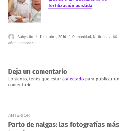
fertilización asistida
Autor
Publicado
Categorías
Etiquetas
Babysitio
11 octubre, 2016
Comunidad
,
Noticias
60
el
años
,
embarazo
Deja un comentario
Lo siento, tenés que estar
conectado
para publicar un
comentario.
Navegación
ANTERIOR
de
Parto de nalgas: las fotografías más
Entrada