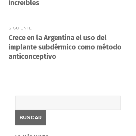
anterior:
increíbles
entradas
SIGUIENTE
Crece en la Argentina el uso del
Entrada
siguiente:
implante subdérmico como método
anticonceptivo