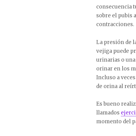
consecuencia tu
sobre el pubis
contracciones.
La presión de la
vejiga puede p
urinarias o un
orinar en los
Incluso a vece
de orina al reír
Es bueno realiz
llamados
ejerc
momento del par