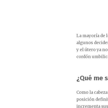
La mayoría de l
algunos deciden
y el útero ya n
cordón umbilica
¿Qué me s
Como la cabeza 
posición definit
incrementa su