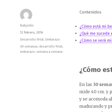
Contenidos
Autor
Babysitio
¿Cómo está mi b
Publicado
12 febrero, 2016
¿Qué me sucede 
el
Categorías
Desarrollo fetal
,
Embarazo
¿Cómo se verá mi
Etiquetas
30 semanas
,
desarrollo fetal
,
embarazo
,
semana a semana
¿Cómo est
En las
30 sema
mide 40 cm. y p
y se acomoda a
madurando y pr