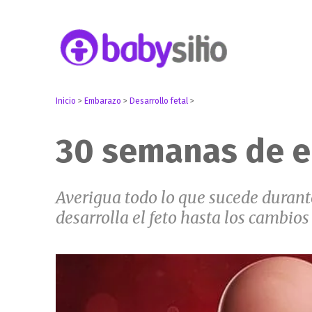
Embarazo, parto, bebé y niño
Babysitio
Inicio
>
Embarazo
>
Desarrollo fetal
>
30 semanas de 
Averigua todo lo que sucede duran
desarrolla el feto hasta los cambio