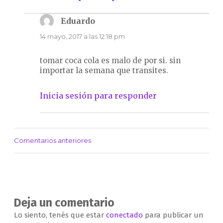
Eduardo
dice:
14 mayo, 2017 a las 12:18 pm
tomar coca cola es malo de por si. sin
importar la semana que transites.
Inicia sesión para responder
Comentarios anteriores
Navegación
de
comentarios
Deja un comentario
Lo siento, tenés que estar
conectado
para publicar un