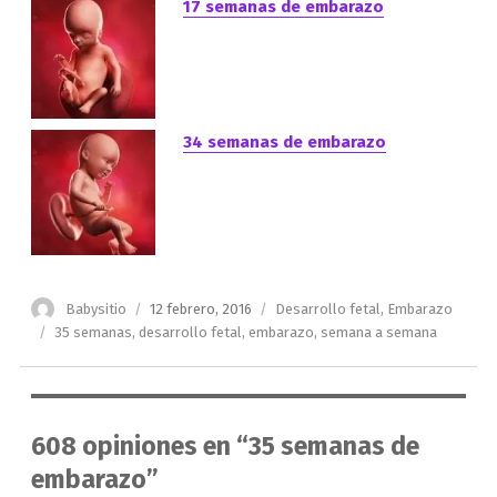
17 semanas de embarazo
34 semanas de embarazo
Autor
Publicado
Categorías
Babysitio
12 febrero, 2016
Desarrollo fetal
,
Embarazo
el
Etiquetas
35 semanas
,
desarrollo fetal
,
embarazo
,
semana a semana
608 opiniones en “35 semanas de
embarazo”