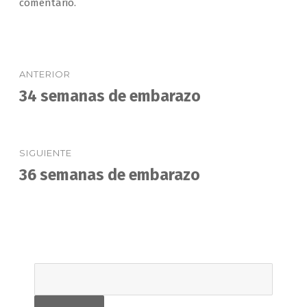
comentario.
Navegación
ANTERIOR
de
34 semanas de embarazo
Entrada
anterior:
entradas
SIGUIENTE
36 semanas de embarazo
Entrada
siguiente: