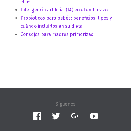
ellos
Inteligencia artificial (IA) en el embarazo
Probióticos para bebés: beneficios, tipos y
cuándo incluirlos en su dieta
Consejos para madres primerizas
Facebook
Twitter
Google+
YouTube