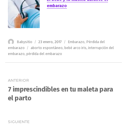
embarazo
Autor
Publicado
Categorías
Babysitio
23 enero, 2017
Embarazo
,
Pérdida del
el
Etiquetas
embarazo
aborto espontáneo
,
bebé arco iris
,
interrupción del
embarazo
,
pérdida del embarazo
Navegación
ANTERIOR
de
7 imprescindibles en tu maleta para
Entrada
anterior:
el parto
entradas
SIGUIENTE