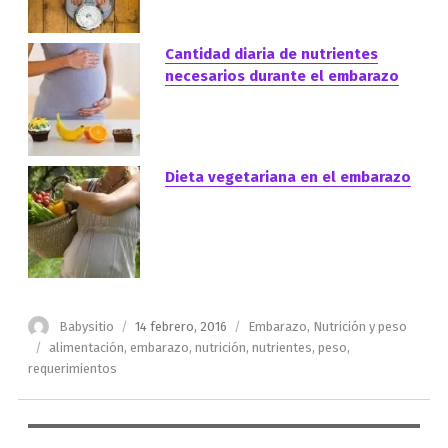
Cantidad diaria de nutrientes
necesarios durante el embarazo
Dieta vegetariana en el embarazo
Autor
Publicado
Categorías
Babysitio
14 febrero, 2016
Embarazo
,
Nutrición y peso
el
Etiquetas
alimentación
,
embarazo
,
nutrición
,
nutrientes
,
peso
,
requerimientos