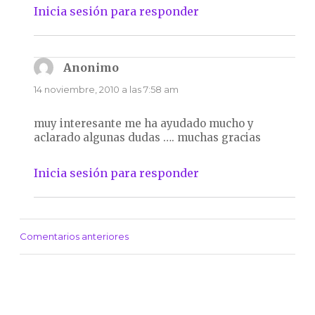
Inicia sesión para responder
Anonimo
dice:
14 noviembre, 2010 a las 7:58 am
muy interesante me ha ayudado mucho y
aclarado algunas dudas …. muchas gracias
Inicia sesión para responder
Comentarios anteriores
Navegación
de
comentarios