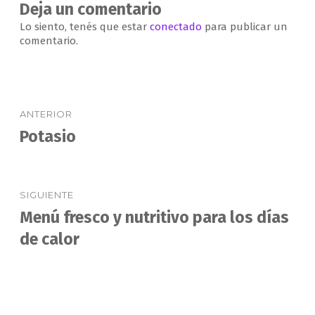
Deja un comentario
Lo siento, tenés que estar
conectado
para publicar un
comentario.
Navegación
ANTERIOR
de
Potasio
Entrada
anterior:
entradas
SIGUIENTE
Menú fresco y nutritivo para los días
Entrada
siguiente:
de calor