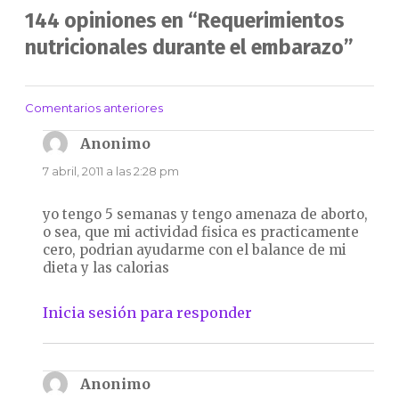
144 opiniones en “Requerimientos
nutricionales durante el embarazo”
Comentarios anteriores
Navegación
de
Anonimo
dice:
comentarios
7 abril, 2011 a las 2:28 pm
yo tengo 5 semanas y tengo amenaza de aborto,
o sea, que mi actividad fisica es practicamente
cero, podrian ayudarme con el balance de mi
dieta y las calorias
Inicia sesión para responder
Anonimo
dice: