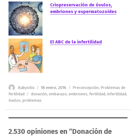
Criopreservación de óvulos,
embriones y espermatozoides
El ABC de la infertilidad
Autor
Publicado
Categorías
Babysitio
18 enero, 2016
Preconcepción
,
Problemas de
el
Etiquetas
fertilidad
donación
,
embarazo
,
embriones
,
fertilidad
,
infertilidad
,
óvulos
,
problemas
2.530 opiniones en “Donación de