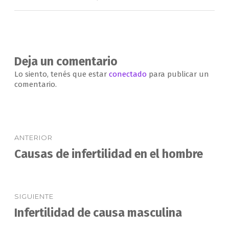
de
comentarios
Deja un comentario
Lo siento, tenés que estar
conectado
para publicar un
comentario.
Navegación
ANTERIOR
de
Causas de infertilidad en el hombre
Entrada
anterior:
entradas
SIGUIENTE
Infertilidad de causa masculina
Entrada
siguiente: