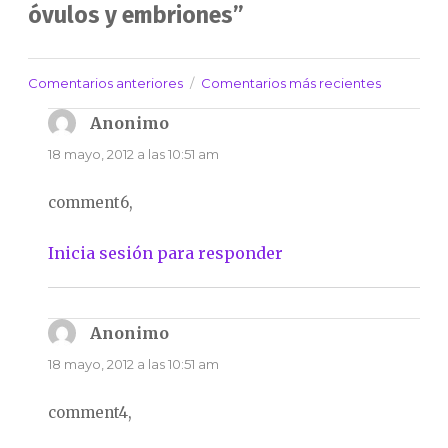
óvulos y embriones”
Comentarios anteriores
Comentarios más recientes
Navegación
de
Anonimo
dice:
comentarios
18 mayo, 2012 a las 10:51 am
comment6,
Inicia sesión para responder
Anonimo
dice:
18 mayo, 2012 a las 10:51 am
comment4,