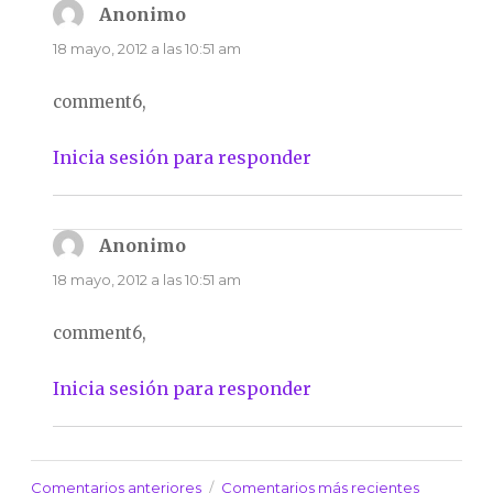
Anonimo
dice:
18 mayo, 2012 a las 10:51 am
comment6,
Inicia sesión para responder
Anonimo
dice:
18 mayo, 2012 a las 10:51 am
comment6,
Inicia sesión para responder
Comentarios anteriores
Comentarios más recientes
Navegación