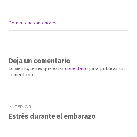
Comentarios anteriores
Navegación
de
comentarios
Deja un comentario
Lo siento, tenés que estar
conectado
para publicar un
comentario.
Navegación
ANTERIOR
de
Estrés durante el embarazo
Entrada
anterior:
entradas