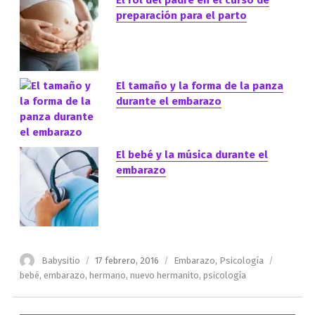
El rol del padre en el curso de
preparación para el parto
El tamaño y la forma de la panza
durante el embarazo
El bebé y la música durante el
embarazo
Autor
Publicado
Categorías
Etiqueta
Babysitio
17 febrero, 2016
Embarazo
,
Psicología
el
bebé
,
embarazo
,
hermano
,
nuevo hermanito
,
psicología