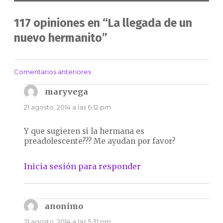
117 opiniones en “La llegada de un
nuevo hermanito”
Comentarios anteriores
Navegación
de
maryvega
dice:
comentarios
21 agosto, 2014 a las 6:12 pm
Y que sugieren si la hermana es
preadolescente??? Me ayudan por favor?
Inicia sesión para responder
anonimo
dice:
21 agosto, 2014 a las 5:31 pm