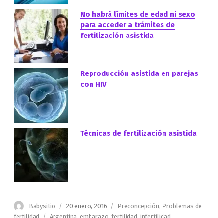
No habrá límites de edad ni sexo
para acceder a trámites de
fertilización asistida
Reproducción asistida en parejas
con HIV
Técnicas de fertilización asistida
Autor
Publicado
Categorías
Babysitio
20 enero, 2016
Preconcepción
,
Problemas de
el
Etiquetas
fertilidad
Argentina
,
embarazo
,
fertilidad
,
infertilidad
,