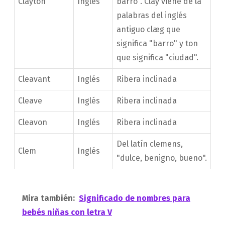
Clayton
Inglés
barro". Clay viene de la
palabras del inglés
antiguo clæg que
significa "barro" y ton
que significa "ciudad".
Cleavant
Inglés
Ribera inclinada
Cleave
Inglés
Ribera inclinada
Cleavon
Inglés
Ribera inclinada
Del latín clemens,
Clem
Inglés
"dulce, benigno, bueno".
Mira también:
Significado de nombres para
bebés niñas con letra V