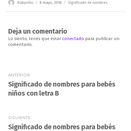
Autor
Publicado
Categorías
Babysitio
8 mayo, 2016
Significado de nombres
el
Deja un comentario
Lo siento, tenés que estar
conectado
para publicar un
comentario.
Navegación
ANTERIOR
de
Significado de nombres para bebés
Entrada
anterior:
niños con letra B
entradas
SIGUIENTE
Significado de nombres para bebés
Entrada