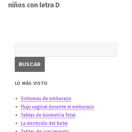
siguiente:
niños con letra D
LO MÁS VISTO
Síntomas de embarazo
Flujo vaginal durante el embarazo
Tablas de biometría fetal
La dentición del bebé
Tablas de crecimiento