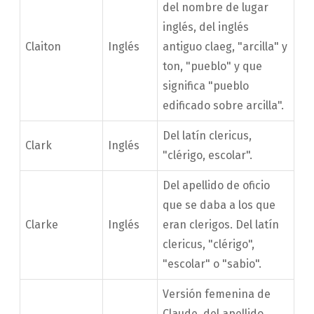
del nombre de lugar
inglés, del inglés
Claiton
Inglés
antiguo claeg, "arcilla" y
ton, "pueblo" y que
significa "pueblo
edificado sobre arcilla".
Del latín clericus,
Clark
Inglés
"clérigo, escolar".
Del apellido de oficio
que se daba a los que
Clarke
Inglés
eran clerigos. Del latín
clericus, "clérigo",
"escolar" o "sabio".
Versión femenina de
Claude, del apellido