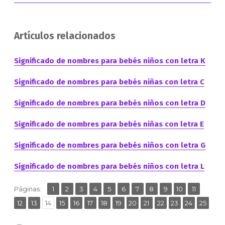
Artículos relacionados
Significado de nombres para bebés niños con letra K
Significado de nombres para bebés niñas con letra C
Significado de nombres para bebés niños con letra D
Significado de nombres para bebés niñas con letra E
Significado de nombres para bebés niños con letra G
Significado de nombres para bebés niños con letra L
,
,
,
,
,
,
,
,
,
,
,
Página
Página
Página
Página
Página
Página
Página
Página
Página
Página
Página
Páginas:
1
2
3
4
5
6
7
8
9
10
11
,
,
,
,
,
,
,
,
,
,
,
,
,
Página
Página
Página
Página
Página
Página
Página
Página
Página
Página
Página
Página
Página
Página
12
13
14
15
16
17
18
19
20
21
22
23
24
25