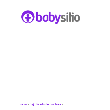
Embarazo, parto, bebé y niño
Babysitio
Inicio
>
Significado de nombres
>