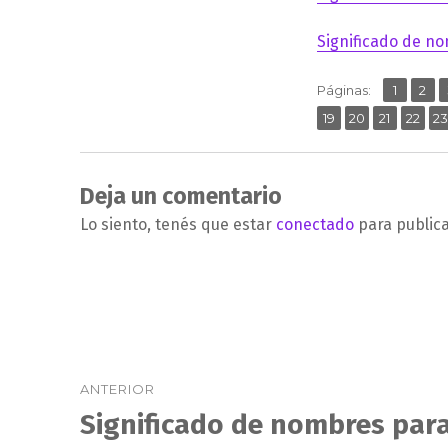
Significado de no
,
Página
Pág
Páginas:
1
2
,
,
,
,
Página
Página
Página
Págin
Pá
19
20
21
22
2
Deja un comentario
Lo siento, tenés que estar
conectado
para public
Navegación
ANTERIOR
de
Significado de nombres para
Entrada
anterior: