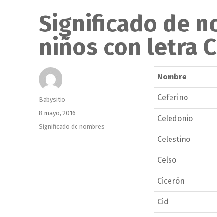
Significado de 
niños con letra C
Nombre
Ceferino
Autor
Babysitio
Publicado
8 mayo, 2016
Celedonio
el
Categorías
Significado de nombres
Celestino
Celso
Cicerón
Cid