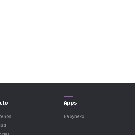
cto
Apps
tenos
Babynexo
dad
ncias