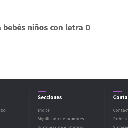
 bebés niños con letra D
Secciones
Conta
tio
Indice
Contác
Significado de nombres
Publici
Síntomas de embarazo
Sugere