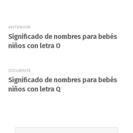
Navegación
ANTERIOR
de
Significado de nombres para bebés
Entrada
anterior:
niños con letra O
entradas
SIGUIENTE
Significado de nombres para bebés
Entrada
siguiente:
niños con letra Q