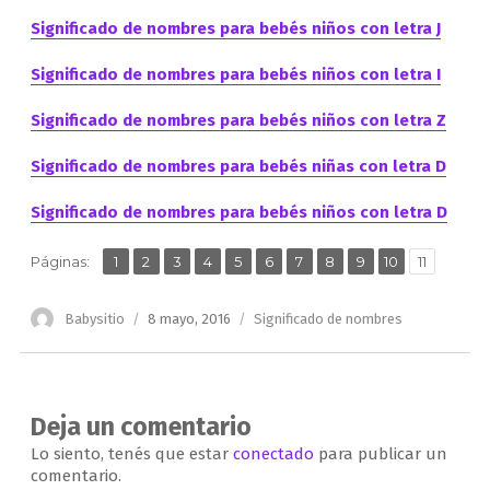
Significado de nombres para bebés niños con letra J
Significado de nombres para bebés niños con letra I
Significado de nombres para bebés niños con letra Z
Significado de nombres para bebés niñas con letra D
Significado de nombres para bebés niños con letra D
,
,
,
,
,
,
,
,
,
,
Página
Página
Página
Página
Página
Página
Página
Página
Página
Página
Página
Páginas:
1
2
3
4
5
6
7
8
9
10
11
Autor
Publicado
Categorías
Babysitio
8 mayo, 2016
Significado de nombres
el
Deja un comentario
Lo siento, tenés que estar
conectado
para publicar un
comentario.