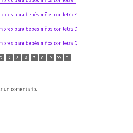
mbres para bebés niños con letra I
mbres para bebés niños con letra Z
mbres para bebés niñas con letra D
mbres para bebés niños con letra D
,
,
,
,
,
,
,
,
,
ina
Página
Página
Página
Página
Página
Página
Página
Página
Página
3
4
5
6
7
8
9
10
11
ar un comentario.