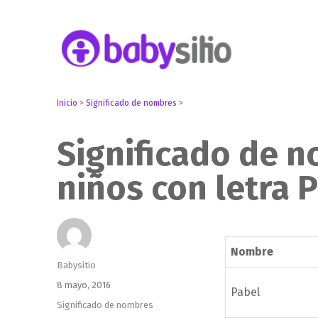
Embarazo, parto, bebé y niño
Babysitio
Inicio
>
Significado de nombres
>
Significado de 
niños con letra 
Nombre
Autor
Babysitio
Publicado
8 mayo, 2016
Pabel
el
Categorías
Significado de nombres