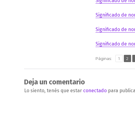
Significado de no
Significado de no
Significado de no
Significado de no
,
Página
Pág
Páginas:
1
2
Deja un comentario
Lo siento, tenés que estar
conectado
para public
Navegación