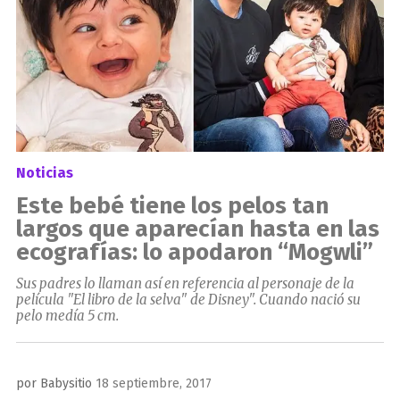
Noticias
Este bebé tiene los pelos tan
largos que aparecían hasta en las
ecografías: lo apodaron “Mogwli”
Sus padres lo llaman así en referencia al personaje de la
película "El libro de la selva" de Disney". Cuando nació su
pelo medía 5 cm.
Publicado
por
Babysitio
18 septiembre, 2017