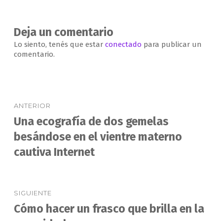
Deja un comentario
Lo siento, tenés que estar
conectado
para publicar un
comentario.
Navegación
ANTERIOR
de
Una ecografía de dos gemelas
Entrada
anterior:
besándose en el vientre materno
entradas
cautiva Internet
SIGUIENTE
Cómo hacer un frasco que brilla en la
Entrada