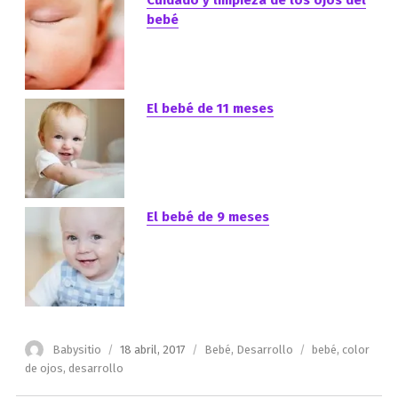
bebé
El bebé de 11 meses
El bebé de 9 meses
Autor
Publicado
Categorías
Etiquetas
Babysitio
18 abril, 2017
Bebé
,
Desarrollo
bebé
,
color
el
de ojos
,
desarrollo