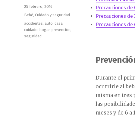
Publicado
25 febrero, 2016
Precauciones de 
el
Categorías
Bebé
,
Cuidado y seguridad
Precauciones de 
Etiquetas
accidentes
,
auto
,
casa
,
Precauciones de 
cuidado
,
hogar
,
prevención
,
seguridad
Prevenció
Durante el prim
ocurrirle al be
misma en tres p
las posibilidade
meses y de 6 a 