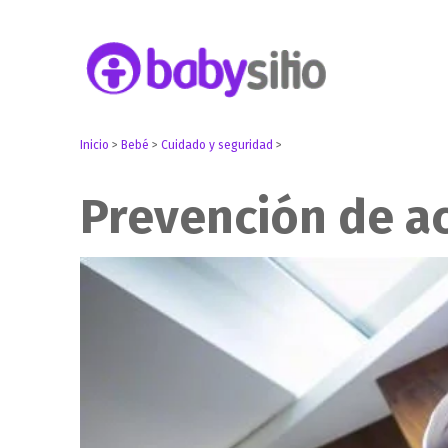
Embarazo, parto, bebé y niño
Babysitio
Inicio
>
Bebé
>
Cuidado y seguridad
>
Prevención de ac