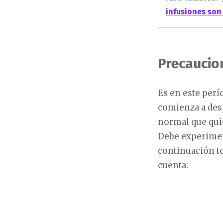
infusiones son
Precaucio
Es en este perí
comienza a desp
normal que quie
Debe experiment
continuación t
cuenta: