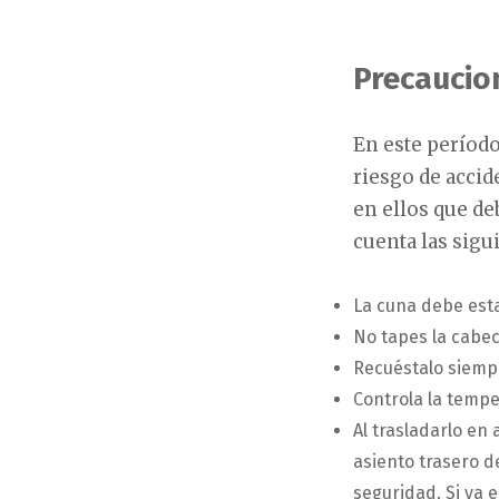
Precaucio
En este período
riesgo de accid
en ellos que d
cuenta las sigu
La cuna debe esta
No tapes la cabe
Recuéstalo siempr
Controla la tempe
Al trasladarlo en
asiento trasero d
seguridad. Si va e