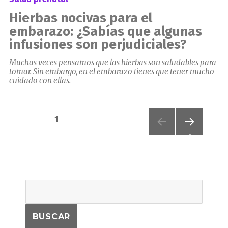
Hierbas nocivas para el
embarazo: ¿Sabías que algunas
infusiones son perjudiciales?
Muchas veces pensamos que las hierbas son saludables para
tomar. Sin embargo, en el embarazo tienes que tener mucho
cuidado con ellas.
Paginación
PÁGINA
1
de
PRÓXI
MA
PÁGIN
entradas
A