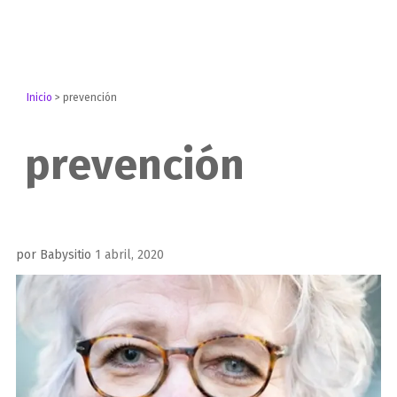
Inicio
>
prevención
prevención
Publicado
por
Babysitio
1 abril, 2020
el