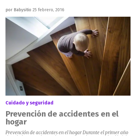
Publicado
por
Babysitio
25 febrero, 2016
el
Cuidado y seguridad
Prevención de accidentes en el
hogar
Prevención de accidentes en el hogar Durante el primer año