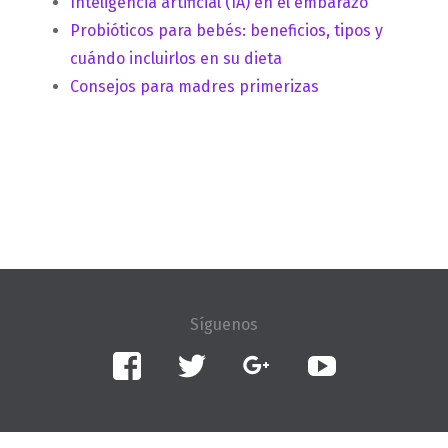
Inteligencia artificial (IA) en el embarazo
Probióticos para bebés: beneficios, tipos y
cuándo incluirlos en su dieta
Consejos para madres primerizas
Facebook
Twitter
Google+
YouTube