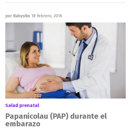
Publicado
por
Babysitio
18 febrero, 2016
el
Salud prenatal
Papanicolau (PAP) durante el
embarazo