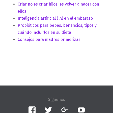
Criar no es criar hijos: es volver a nacer con
ellos
Inteligencia artificial (IA) en el embarazo
Probióticos para bebés: beneficios, tipos y
cuándo incluirlos en su dieta
Consejos para madres primerizas
Facebook
Twitter
Google+
YouTube