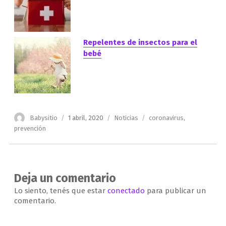
Repelentes de insectos para el
bebé
Autor
Publicado
Categorías
Etiquetas
Babysitio
1 abril, 2020
Noticias
coronavirus
,
el
prevención
Deja un comentario
Lo siento, tenés que estar
conectado
para publicar un
comentario.