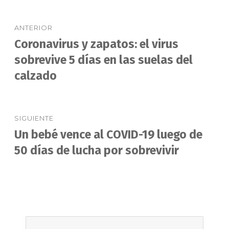
Navegación
ANTERIOR
de
Coronavirus y zapatos: el virus
Entrada
anterior:
sobrevive 5 días en las suelas del
entradas
calzado
SIGUIENTE
Un bebé vence al COVID-19 luego de
Entrada
siguiente:
50 días de lucha por sobrevivir