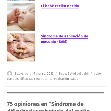
El bebé recién nacido
Síndrome de aspiración de
meconio (SAM)
Autor
Publicado
Categorías
Etiquetas
Babysitio
9 marzo, 2016
Bebé
,
Salud del bebé
bebé
,
el
cianosis
,
dificultad respiratoria
,
respiración
,
salud
75 opiniones en “Síndrome de