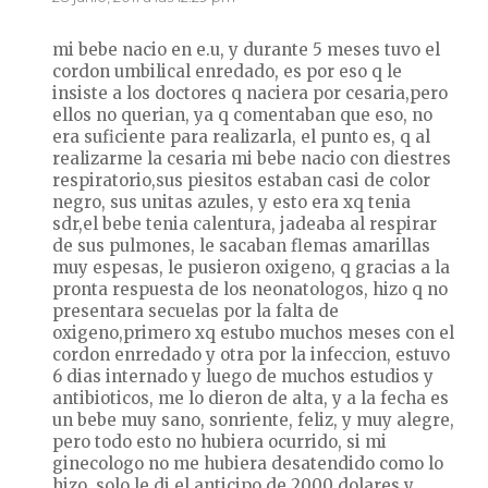
mi bebe nacio en e.u, y durante 5 meses tuvo el
cordon umbilical enredado, es por eso q le
insiste a los doctores q naciera por cesaria,pero
ellos no querian, ya q comentaban que eso, no
era suficiente para realizarla, el punto es, q al
realizarme la cesaria mi bebe nacio con diestres
respiratorio,sus piesitos estaban casi de color
negro, sus unitas azules, y esto era xq tenia
sdr,el bebe tenia calentura, jadeaba al respirar
de sus pulmones, le sacaban flemas amarillas
muy espesas, le pusieron oxigeno, q gracias a la
pronta respuesta de los neonatologos, hizo q no
presentara secuelas por la falta de
oxigeno,primero xq estubo muchos meses con el
cordon enrredado y otra por la infeccion, estuvo
6 dias internado y luego de muchos estudios y
antibioticos, me lo dieron de alta, y a la fecha es
un bebe muy sano, sonriente, feliz, y muy alegre,
pero todo esto no hubiera ocurrido, si mi
ginecologo no me hubiera desatendido como lo
hizo, solo le di el anticipo de 2000 dolares y