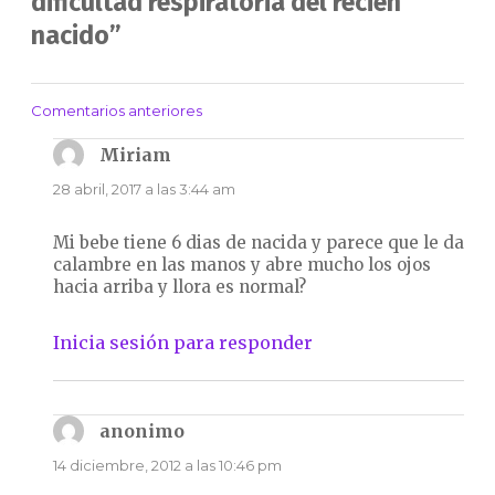
dificultad respiratoria del recién
nacido”
Comentarios anteriores
Navegación
de
Miriam
dice:
comentarios
28 abril, 2017 a las 3:44 am
Mi bebe tiene 6 dias de nacida y parece que le da
calambre en las manos y abre mucho los ojos
hacia arriba y llora es normal?
Inicia sesión para responder
anonimo
dice:
14 diciembre, 2012 a las 10:46 pm