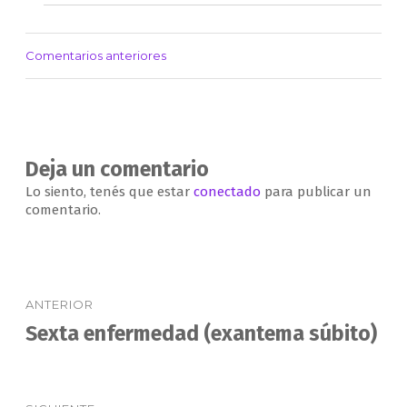
Comentarios anteriores
Navegación
de
comentarios
Deja un comentario
Lo siento, tenés que estar
conectado
para publicar un
comentario.
Navegación
ANTERIOR
de
Sexta enfermedad (exantema súbito)
Entrada
anterior:
entradas