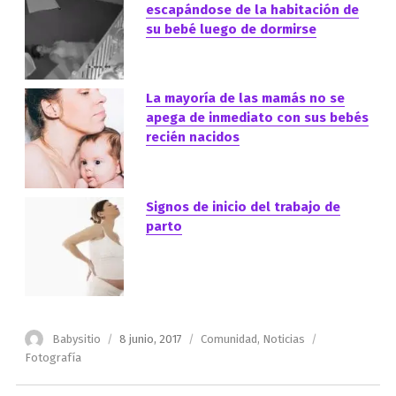
escapándose de la habitación de
su bebé luego de dormirse
La mayoría de las mamás no se
apega de inmediato con sus bebés
recién nacidos
Signos de inicio del trabajo de
parto
Autor
Publicado
Categorías
Etiquetas
Babysitio
8 junio, 2017
Comunidad
,
Noticias
el
Fotografía