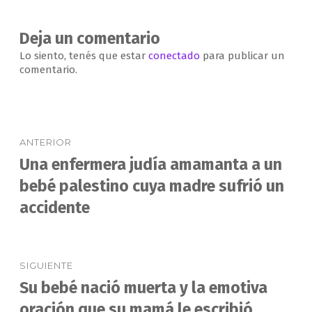
Deja un comentario
Lo siento, tenés que estar
conectado
para publicar un
comentario.
Navegación
ANTERIOR
de
Una enfermera judía amamanta a un
Entrada
anterior:
bebé palestino cuya madre sufrió un
entradas
accidente
SIGUIENTE
Su bebé nació muerta y la emotiva
Entrada
siguiente:
oración que su mamá le escribió