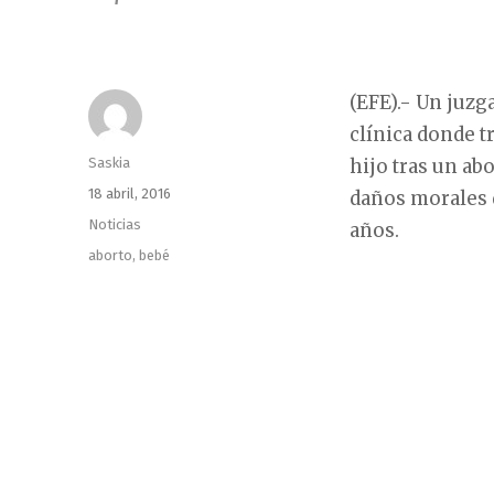
(EFE).- Un juzg
clínica donde t
Autor
Saskia
hijo tras un abo
Publicado
18 abril, 2016
daños morales d
el
Categorías
Noticias
años.
Etiquetas
aborto
,
bebé