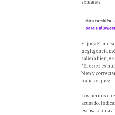
semanas.
Mira también:
para Hallowee
El juez Francis
negligencia mé
saliera bien, y
“El error es hu
bien y correcta
indica el juez.
Los peritos que
acusado, indica
escasa o nula a