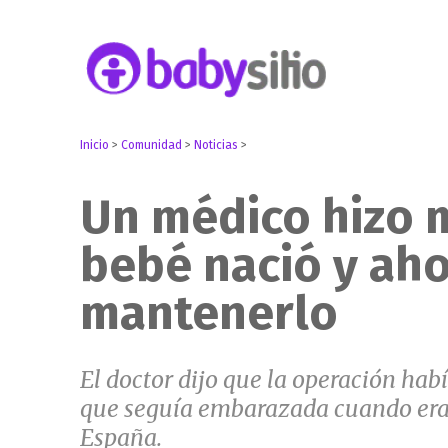
Embarazo, parto, bebé y niño
Babysitio
Inicio
>
Comunidad
>
Noticias
>
Un médico hizo m
bebé nació y ah
mantenerlo
El doctor dijo que la operación habí
que seguía embarazada cuando era t
España.