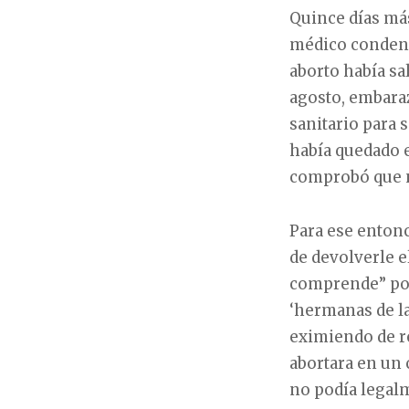
Quince días más
médico condena
aborto había sal
agosto, embaraz
sanitario para
había quedado e
comprobó que n
Para ese entonce
de devolverle el
comprende” porq
‘hermanas de la
eximiendo de re
abortara en un 
no podía legal