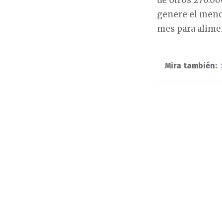
de otros 270.0
genere el menor
mes para alime
Mira también: