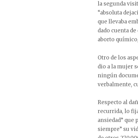
la segunda visi
“absoluta dejac
que llevaba emb
dado cuenta de 
aborto químico,
Otro de los asp
dio a la mujer s
ningún document
verbalmente, cu
Respecto al dañ
recurrida, lo fi
ansiedad” que p
siempre” su vid