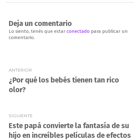
Deja un comentario
Lo siento, tenés que estar
conectado
para publicar un
comentario.
Navegación
ANTERIOR
de
¿Por qué los bebés tienen tan rico
Entrada
anterior:
olor?
entradas
SIGUIENTE
Este papá convierte la fantasía de su
Entrada
siguiente:
hijo en increíbles películas de efectos