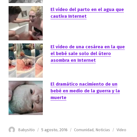
El video del parto en el agua que
cautiva Internet
El video de una cesárea en la que
el bebé sale solo del útero
asombra en Internet
El dramático nacimiento de un
bebé en medio de la guerra y la
muerte
Autor
Publicado
Categorías
Etiquetas
Babysitio
5 agosto, 2016
Comunidad
,
Noticias
Video
el