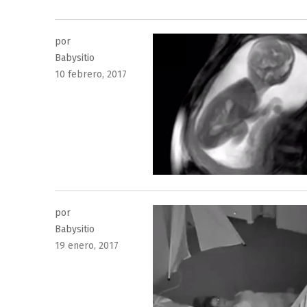
por
Babysitio
Publicado
10 febrero, 2017
el
por
Babysitio
Publicado
19 enero, 2017
el