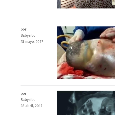
por
Babysitio
Publicado
25 mayo, 2017
el
por
Babysitio
Publicado
28 abril, 2017
el