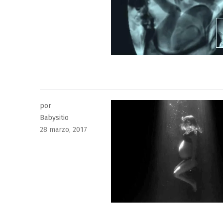
por
Babysitio
Publicado
28 marzo, 2017
el