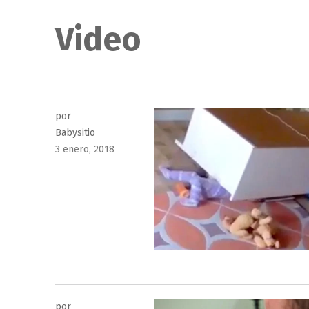
Video
por
Babysitio
Publicado
3 enero, 2018
el
por