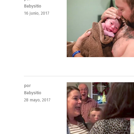
Babysitio
Publicado
16 junio, 2017
el
por
Babysitio
Publicado
28 mayo, 2017
el