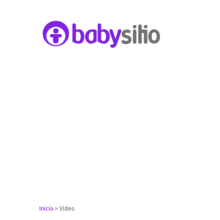
Embarazo, parto, bebé y niño
Babysitio
Inicio
>
Video