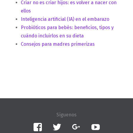
Criar no es criar hijos: es volver a nacer con
ellos
Inteligencia artificial (IA) en el embarazo
Probióticos para bebés: beneficios, tipos y
cuándo incluirlos en su dieta
Consejos para madres primerizas
Facebook
Twitter
Google+
YouTube