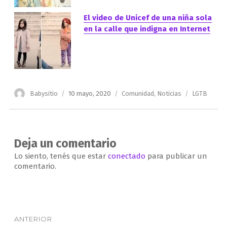
El video de Unicef de una niña sola
en la calle que indigna en Internet
Autor
Publicado
Categorías
Etiquetas
Babysitio
10 mayo, 2020
Comunidad
,
Noticias
LGTB
el
Deja un comentario
Lo siento, tenés que estar
conectado
para publicar un
comentario.
Navegación
ANTERIOR