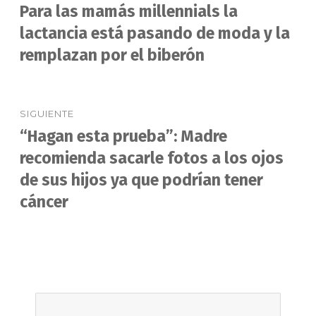
de
Para las mamás millennials la
Entrada
anterior:
lactancia está pasando de moda y la
entradas
remplazan por el biberón
SIGUIENTE
“Hagan esta prueba”: Madre
Entrada
siguiente:
recomienda sacarle fotos a los ojos
de sus hijos ya que podrían tener
cáncer