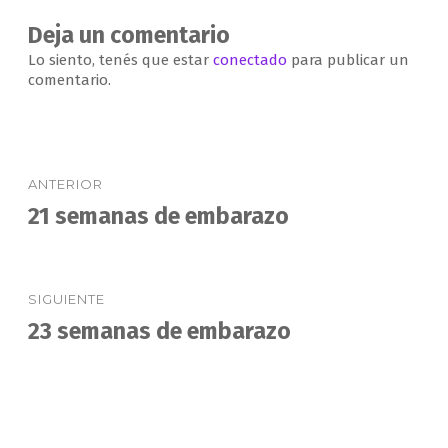
Deja un comentario
Lo siento, tenés que estar
conectado
para publicar un
comentario.
Navegación
ANTERIOR
de
21 semanas de embarazo
Entrada
anterior:
entradas
SIGUIENTE
23 semanas de embarazo
Entrada
siguiente: