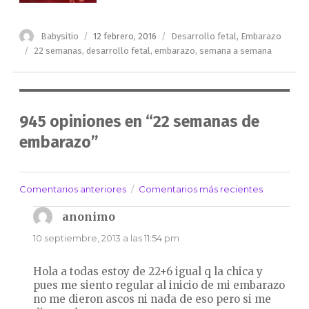
Autor
Publicado
Categorías
Babysitio
12 febrero, 2016
Desarrollo fetal
,
Embarazo
el
Etiquetas
22 semanas
,
desarrollo fetal
,
embarazo
,
semana a semana
945 opiniones en “22 semanas de
embarazo”
Comentarios anteriores
Comentarios más recientes
Navegación
de
anonimo
dice:
comentarios
10 septiembre, 2013 a las 11:54 pm
Hola a todas estoy de 22+6 igual q la chica y
pues me siento regular al inicio de mi embarazo
no me dieron ascos ni nada de eso pero si me