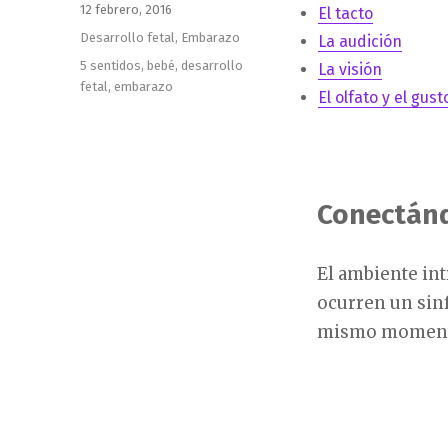
Publicado
12 febrero, 2016
El tacto
el
Categorías
Desarrollo fetal
,
Embarazo
La audición
Etiquetas
5 sentidos
,
bebé
,
desarrollo
La visión
fetal
,
embarazo
El olfato y el gust
Conectán
El ambiente int
ocurren un sin
mismo momento