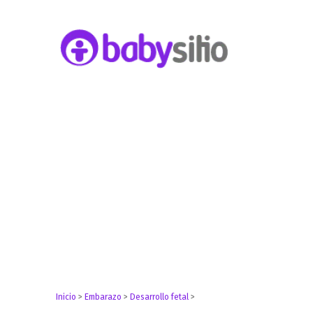
Embarazo, parto, bebé y niño
Babysitio
Inicio
>
Embarazo
>
Desarrollo fetal
>