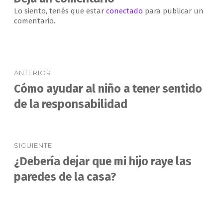
Lo siento, tenés que estar
conectado
para publicar un
comentario.
Navegación
ANTERIOR
de
Cómo ayudar al niño a tener sentido
Entrada
anterior:
de la responsabilidad
entradas
SIGUIENTE
¿Debería dejar que mi hijo raye las
Entrada
siguiente:
paredes de la casa?