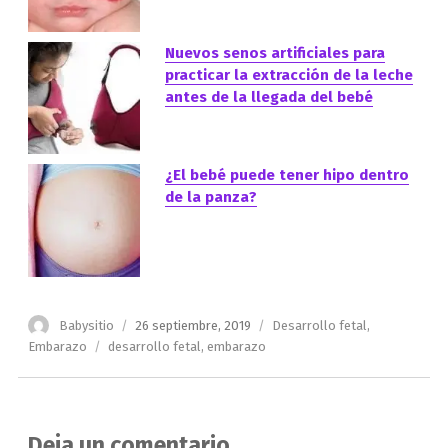
Nuevos senos artificiales para
practicar la extracción de la leche
antes de la llegada del bebé
¿El bebé puede tener hipo dentro
de la panza?
Autor
Publicado
Categorías
Babysitio
26 septiembre, 2019
Desarrollo fetal
,
el
Etiquetas
Embarazo
desarrollo fetal
,
embarazo
Deja un comentario