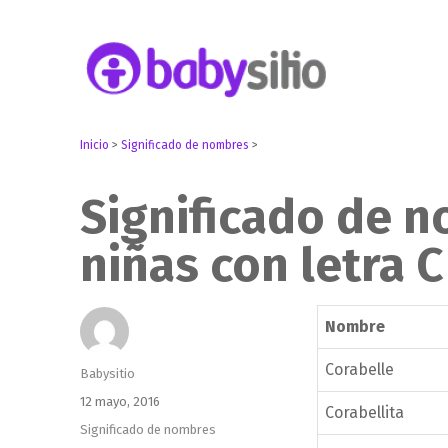
Embarazo, parto, bebé y niño
Babysitio
Inicio
>
Significado de nombres
>
Significado de 
niñas con letra C
Nombre
Corabelle
Autor
Babysitio
Publicado
12 mayo, 2016
Corabellita
el
Categorías
Significado de nombres