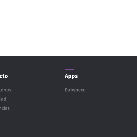
cto
Apps
tenos
Babynexo
dad
ncias