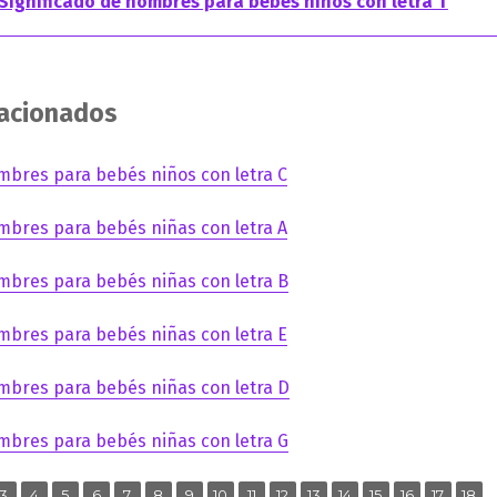
Significado de nombres para bebés niños con letra T
lacionados
mbres para bebés niños con letra C
mbres para bebés niñas con letra A
mbres para bebés niñas con letra B
mbres para bebés niñas con letra E
mbres para bebés niñas con letra D
mbres para bebés niñas con letra G
,
,
,
,
,
,
,
,
,
,
,
,
,
,
,
,
ina
Página
Página
Página
Página
Página
Página
Página
Página
Página
Página
Página
Página
Página
Página
Página
Pági
3
4
5
6
7
8
9
10
11
12
13
14
15
16
17
18