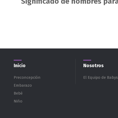
Significado de nombres para
siguiente:
Inicio
Nosotros
Preconcepción
El Equipo de Babysi
Embarazo
Bebé
Niño