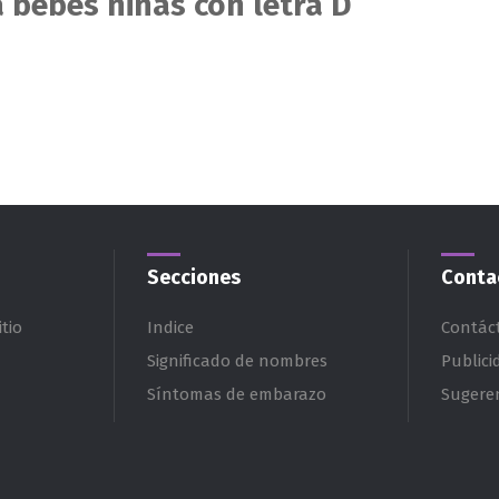
 bebés niñas con letra D
Secciones
Conta
tio
Indice
Contác
Significado de nombres
Publici
Síntomas de embarazo
Sugere