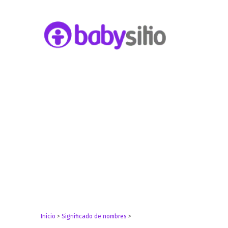
Embarazo, parto, bebé y niño
Babysitio
Inicio
>
Significado de nombres
>