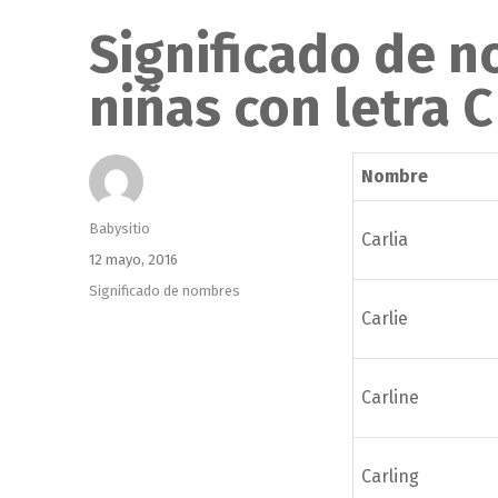
Significado de 
niñas con letra C
Nombre
Autor
Babysitio
Carlia
Publicado
12 mayo, 2016
el
Categorías
Significado de nombres
Carlie
Carline
Carling