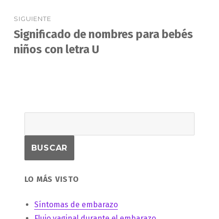
SIGUIENTE
Significado de nombres para bebés
Entrada
siguiente:
niños con letra U
LO MÁS VISTO
Síntomas de embarazo
Flujo vaginal durante el embarazo