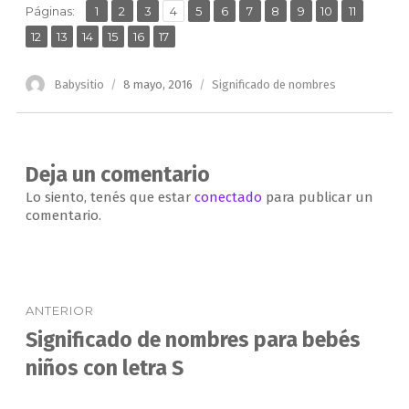
,
,
,
,
,
,
,
,
,
,
,
Página
Página
Página
Página
Página
Página
Página
Página
Página
Página
Página
Páginas:
1
2
3
4
5
6
7
8
9
10
11
,
,
,
,
,
Página
Página
Página
Página
Página
Página
12
13
14
15
16
17
Autor
Publicado
Categorías
Babysitio
8 mayo, 2016
Significado de nombres
el
Deja un comentario
Lo siento, tenés que estar
conectado
para publicar un
comentario.
Navegación
ANTERIOR
de
Significado de nombres para bebés
Entrada
anterior:
niños con letra S
entradas