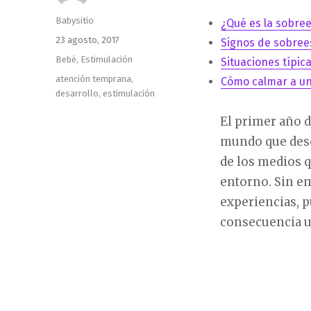
Autor
Babysitio
¿Qué es la sobre
Publicado
23 agosto, 2017
Signos de sobree
el
Categorías
Bebé
,
Estimulación
Situaciones típi
Etiquetas
atención temprana
,
Cómo calmar a u
desarrollo
,
estimulación
El primer año d
mundo que descu
de los medios q
entorno. Sin em
experiencias, 
consecuencia un