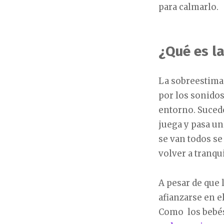
para calmarlo.
¿Qué es l
La sobreestima
por los sonidos
entorno. Sucede
juega y pasa u
se van todos se 
volver a tranqui
A pesar de que 
afianzarse en e
Como los bebés