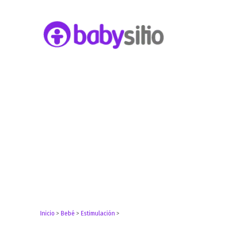
Embarazo, parto, bebé y niño
Babysitio
Inicio
>
Bebé
>
Estimulación
>