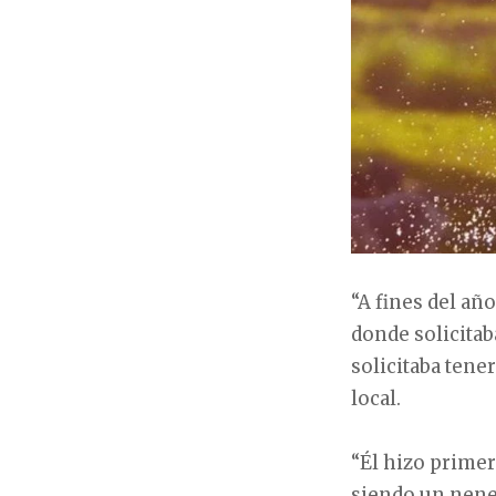
“A fines del añ
donde solicitab
solicitaba tene
local.
“Él hizo prime
siendo un nene