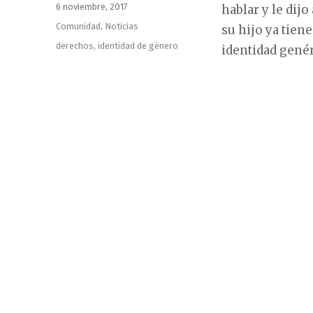
Publicado
6 noviembre, 2017
hablar y le dijo
el
Categorías
Comunidad
,
Noticias
su hijo ya tien
Etiquetas
derechos
,
identidad de género
identidad genér