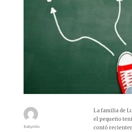
La familia de L
el pequeño tení
Autor
Babysitio
contó reciente