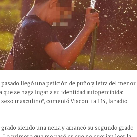
o pasado llegó una petición de puño y letra del menor
a que se haga lugar a su identidad autopercibida:
r sexo masculino”, comentó Visconti a L14, la radio
r grado siendo una nena y arrancó su segundo grado
. Lo primero que me pasó es que no querían leer la