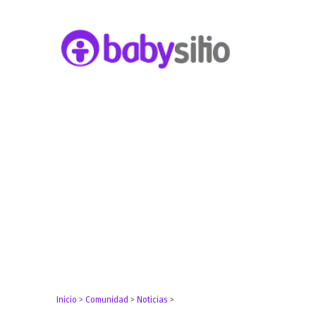
Embarazo, parto, bebé y niño
Babysitio
Inicio
>
Comunidad
>
Noticias
>