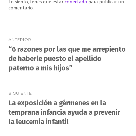
Lo siento, tenés que estar
conectado
para publicar un
comentario.
Navegación
ANTERIOR
de
“6 razones por las que me arrepiento
Entrada
anterior:
de haberle puesto el apellido
entradas
paterno a mis hijos”
SIGUIENTE
La exposición a gérmenes en la
Entrada
siguiente:
temprana infancia ayuda a prevenir
la leucemia infantil