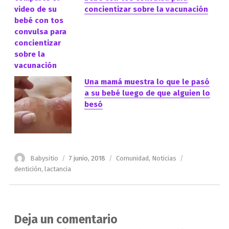
concientizar sobre la vacunación
Una mamá muestra lo que le pasó
a su bebé luego de que alguien lo
besó
Autor
Publicado
Categorías
Etiquetas
Babysitio
7 junio, 2018
Comunidad
,
Noticias
el
dentición
,
lactancia
Deja un comentario