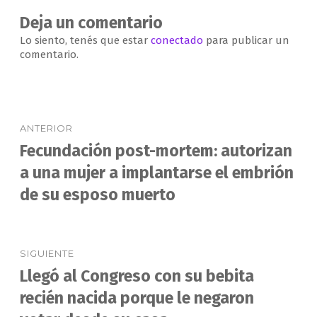
Deja un comentario
Lo siento, tenés que estar
conectado
para publicar un
comentario.
Navegación
ANTERIOR
de
Fecundación post-mortem: autorizan
Entrada
anterior:
a una mujer a implantarse el embrión
entradas
de su esposo muerto
SIGUIENTE
Llegó al Congreso con su bebita
Entrada
siguiente:
recién nacida porque le negaron