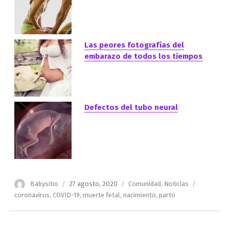
Las peores fotografías del
embarazo de todos los tiempos
Defectos del tubo neural
Autor
Publicado
Categorías
Etiquetas
Babysitio
27 agosto, 2020
Comunidad
,
Noticias
el
coronavirus
,
COVID-19
,
muerte fetal
,
nacimiento
,
parto