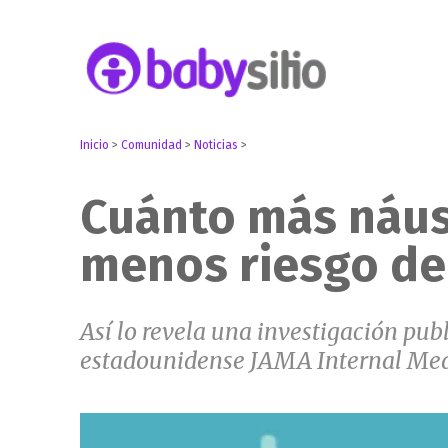
Embarazo, parto, bebé y niño
Babysitio
Inicio
>
Comunidad
>
Noticias
>
Cuánto más náus
menos riesgo de
Así lo revela una investigación pub
estadounidense JAMA Internal Med