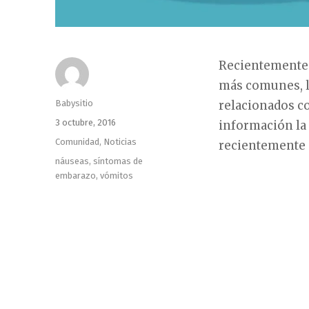
Recientemente 
más comunes, l
Autor
Babysitio
relacionados c
Publicado
3 octubre, 2016
información la 
el
Categorías
Comunidad
,
Noticias
recientemente 
Etiquetas
náuseas
,
síntomas de
embarazo
,
vómitos