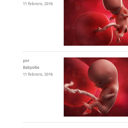
Publicado
11 febrero, 2016
el
por
Babysitio
Publicado
11 febrero, 2016
el