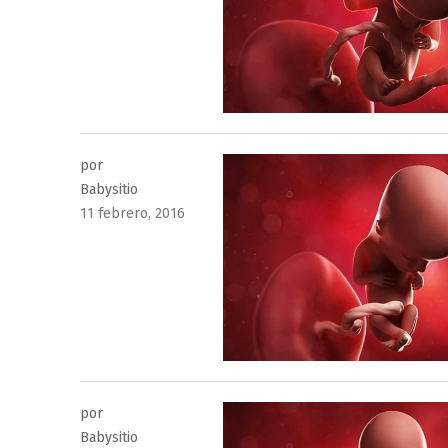
por
Babysitio
Publicado
11 febrero, 2016
el
por
Babysitio