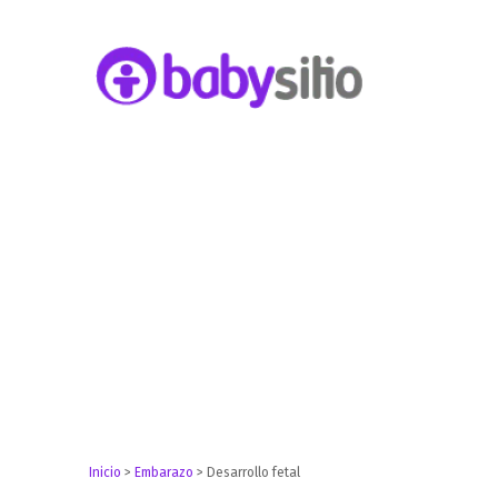
Embarazo, parto, bebé y niño
Babysitio
Inicio
>
Embarazo
>
Desarrollo fetal