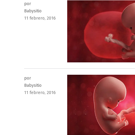
por
Babysitio
Publicado
11 febrero, 2016
el
por
Babysitio
Publicado
11 febrero, 2016
el