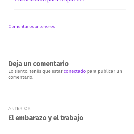
Comentarios anteriores
Navegación
de
comentarios
Deja un comentario
Lo siento, tenés que estar
conectado
para publicar un
comentario.
Navegación
ANTERIOR
de
El embarazo y el trabajo
Entrada
anterior:
entradas