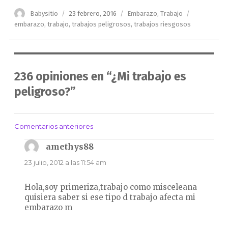
Autor
Publicado
Categorías
Etiquetas
Babysitio
23 febrero, 2016
Embarazo
,
Trabajo
el
embarazo
,
trabajo
,
trabajos peligrosos
,
trabajos riesgosos
236 opiniones en “¿Mi trabajo es
peligroso?”
Comentarios anteriores
Navegación
de
amethys88
dice:
comentarios
23 julio, 2012 a las 11:54 am
Hola,soy primeriza,trabajo como misceleana
quisiera saber si ese tipo d trabajo afecta mi
embarazo m