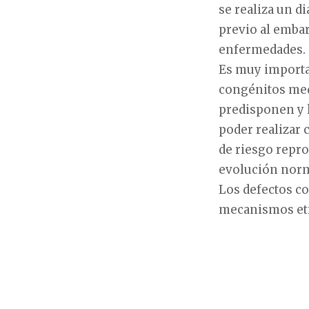
se realiza un d
previo al embar
enfermedades.
Es muy importan
congénitos medi
predisponen y l
poder realizar 
de riesgo repro
evolución norm
Los defectos c
mecanismos eti