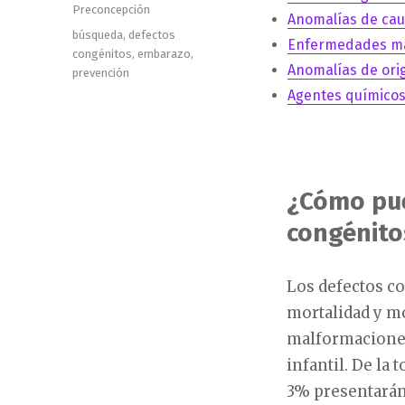
Preconcepción
Anomalías de caus
Etiquetas
búsqueda
,
defectos
Enfermedades m
congénitos
,
embarazo
,
Anomalías de ori
prevención
Agentes químico
¿Cómo pue
congénito
Los defectos co
mortalidad y mo
malformaciones
infantil. De la
3% presentarán 