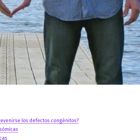
venirse los defectos congénitos?
sómicas
cas