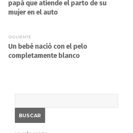
anterior:
papá que atiende el parto de su
entradas
mujer en el auto
SIGUIENTE
Un bebé nació con el pelo
Entrada
siguiente:
completamente blanco