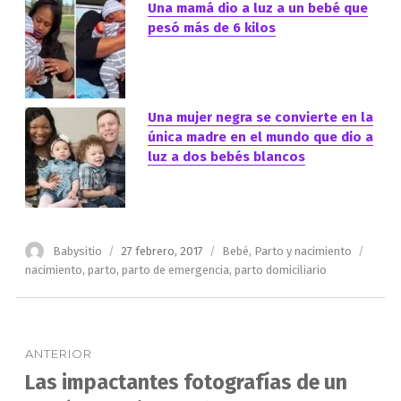
Una mamá dio a luz a un bebé que
pesó más de 6 kilos
Una mujer negra se convierte en la
única madre en el mundo que dio a
luz a dos bebés blancos
Autor
Publicado
Categorías
Etiqu
Babysitio
27 febrero, 2017
Bebé
,
Parto y nacimiento
el
nacimiento
,
parto
,
parto de emergencia
,
parto domiciliario
Navegación
ANTERIOR
de
Las impactantes fotografías de un
Entrada