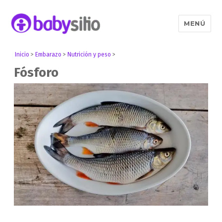
MENÚ
Babysitio
Inicio
>
Embarazo
>
Nutrición y peso
>
Fósforo