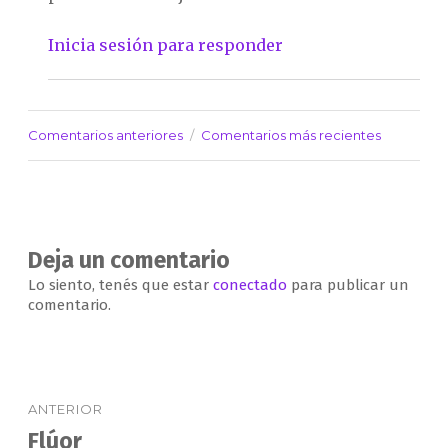
Inicia sesión para responder
Comentarios anteriores
Comentarios más recientes
Navegación
de
comentarios
Deja un comentario
Lo siento, tenés que estar
conectado
para publicar un
comentario.
Navegación
ANTERIOR
de
Flúor
Entrada