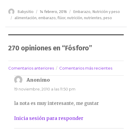
Autor
Publicado
Categorías
Babysitio
14 febrero, 2016
Embarazo
,
Nutrición y peso
el
Etiquetas
alimentación
,
embarazo
,
flúor
,
nutrición
,
nutrientes
,
peso
270 opiniones en “Fósforo”
Comentarios anteriores
Comentarios más recientes
Navegación
de
Anonimo
dice:
comentarios
19 noviembre, 2010 a las 11:50 pm
la nota es muy interesante, me gustar
Inicia sesión para responder